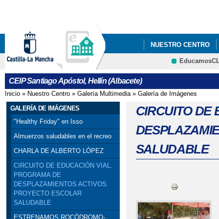
Pa
co
pri
NUESTRO CENTRO
EducamosC
MODELO DE EDUCACI
CRFP
CEIP Santiago Apóstol, Hellín (Albacete)
NUEVAS ACTIVIDADE
Inicio
»
Nuestro Centro
»
Galería Multimedia
»
Galería de Imágenes
Se encuentra usted aquí
PROGRAMA DE DESPL
CIRCUITO DE
GALERÍA DE IMÁGENES
"Healthy Friday" en Isso
DESPLAZAMIE
SALUDABLE)
Almuerzos saludables en el recreo
SALUDABLE
CHARLA DE ALBERTO LÓPEZ
CIRCUITO DE EDUCACIÓN VIAL.
PROGRAMA DE
DESPLAZAMIENTOS ACTIVOS.
PROYECTO ESCOLAR
SALUDABLE
ESTRENAMOS ROCÓDROMO-